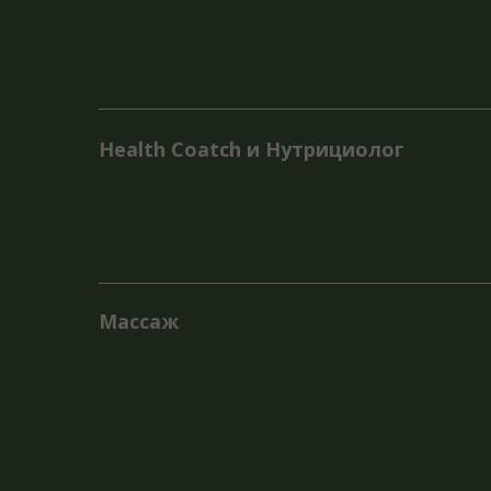
крово
Включ
с исп
как п
и виб
Кинезиолог
Это с
клиен
актив
функц
знани
состо
и раз
трени
Психо
Услуги психолога
эмоци
трудн
специ
чувст