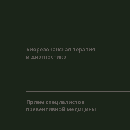
Метод
Биорезонансная терапия
орган
и диагностика
и защ
на во
колеб
проце
Специ
Прием специалистов
оценк
превентивной медицины
болез
разра
по зд
и физ
Прием специалистов
Данны
преду
общей практики
и тер
забол
и нео
а так
проце