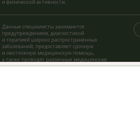
евтическая гинекология направлена
агностику и лечение заболеваний
их репродуктивных органов,
время как эстетическая гинекология
никальный метод улучшения женского
вья.
си-гиперокси — это терапия
анием разреженным кислородом,
рующая горные условия. Она
ает кровообращение, усиливает
итет и повышает выносливость,
ьзуется для лечения, профилактики
его оздоровления.
 это безопасный способ диагностики,
ляющий выявлять патологии органов
ней. Помогает оценить состояние