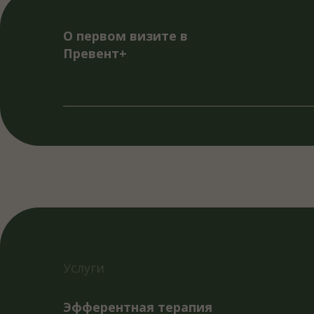
плана
Услуги
Эфферентная терапия
Совре
от то
мембр
эффек
разли
самоч