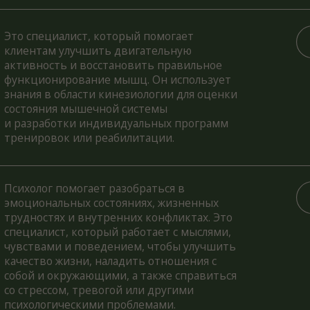
тво жизни, наладить отношения с
 и окружающими, а также справиться
рессом, тревогой или другими
логическими проблемами.
ические исследования изучают ваш
льный набор генов, определяющий
ость, здоровье и риски болезней. Это
ает специалистам разрабатывать
 методы лечения и улучшать качество
.
«ImmunoHealth» позволяет
остировать аномальные реакции
ной системы к продуктам питания,
дящие к патологическим состояниям
изма, которые являются истинной
ной большинства упорно
кающих, трудно поддающихся
аментозному лечению, хронических
еваний, недостатка энергии, тонуса и