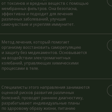
 лечения, который помогает
изму восстановить саморегуляцию
иту без медикаментов. Основывается
здействии электромагнитных
аний, управляющих химическими
ссами в теле.
алисты этого направления занимаются
ой рисков развития различных
ней, проводят раннюю диагностику,
батывают индивидуальные планы
оровому образу жизни, питанию
ической активности.
е специалисты занимаются
преждением, диагностикой
апией широко распространённых
еваний, предоставляет срочную
тложную медицинскую помощь,
же проводят различные медицинские
дуры.