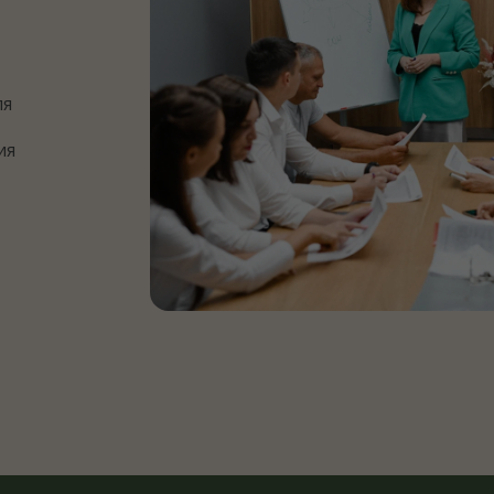
те, как проходит первый визит в
нт+: от разбора жалоб и образа жизни
дбора диагностики и персонального