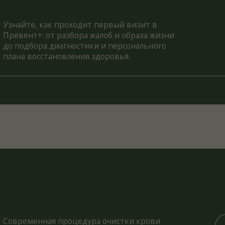
 восстановления здоровья.
менная процедура очистки крови
ксинов и вредных веществ с помощью
анных фильтров. Она безопасна,
тивна и подходит для лечения
чных заболеваний, улучшая
увствие и укрепляя иммунитет.