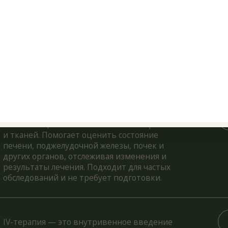
и, поджелудочной железы, почек и
х органов, отслеживая изменения и
ьтаты лечения. Подходит для частых
дований и не требует подготовки.
рапия — это внутривенное введение
ственных препаратов, питательных
тв витаминов и минералов для
ого и эффективного лечения.
пециалисты в области питания и образа
, которые помогают внедрить
ендации врача в жизнь клиента и
чь максимального результата от
ия.
оздействие на тело через растирание,
ние и вибрацию, улучшающее