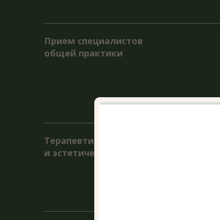
Терап
Терапевтическая
на ди
и эстетическая гинекология
женск
в то 
это у
здоро
Гипокси — гиперокси
Гипок
с дых
терапия
имити
улучш
иммун
испол
и общ
УЗИ на аппарате
УЗИ —
позво
экспертного класса
и тка