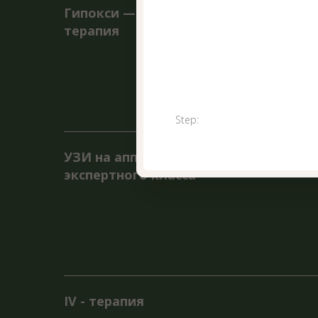
печен
други
резул
обсле
IV - терапия
IV-те
Step:
лекар
вещес
быстр
Это с
Health Coatch и Нутрициолог
жизни
реком
дости
лечен
Массаж
Это в
давле