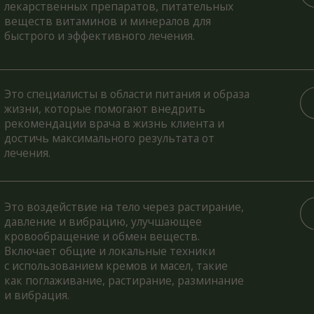
обращение и обмен веществ.
ает общие и локальные техники
ользованием кремов и масел, такие
оглаживание, растирание, разминание
рация.
пециалист, который помогает
там улучшить двигательную
ность и восстановить правильное
ионирование мышц. Он использует
я в области кинезиологии для оценки
яния мышечной системы
работки индивидуальных программ
ровок или реабилитации.
лог помогает разобраться в
ональных состояниях, жизненных
остях и внутренних конфликтах. Это
алист, который работает с мыслями,
вами и поведением, чтобы улучшить