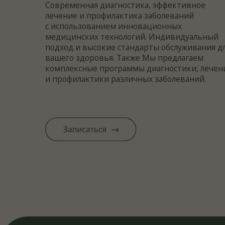
медицинских технологий. Индивидуальный
подход и высокие стандарты обслуживания для
вашего здоровья. Также Мы предлагаем
комплексные программы диагностики, лечения
и профилактики различных заболеваний.
Узнай
О первом визите в
Преве
Превент+
до по