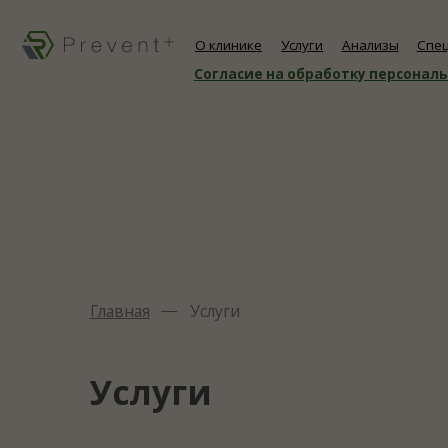
О клинике
Услуги
Анализы
Специалист
Согласие на обработку персональных д
Главная
Услуги
Услуги
Современная диагностика, эффективное
лечение и профилактика заболеваний
с использованием инновационных